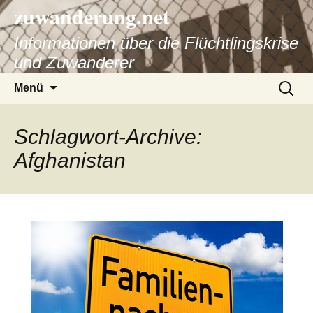
zuwanderung.net
Informationen über die Flüchtlingskrise
und Zuwanderer
Springe
Suche
Menü
zum
nach:
Inhalt
Schlagwort-Archive:
Afghanistan