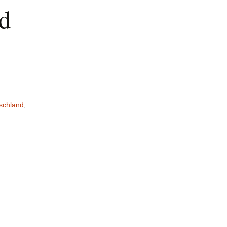
nd
Online Casinos
Neue Casino-seiten
2025
Casino Ohne Deutsche
Lizenz
schland
,