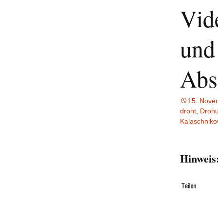
Vid
und
Abs
15. Nove
droht
,
Droh
Kalaschniko
Hinweis