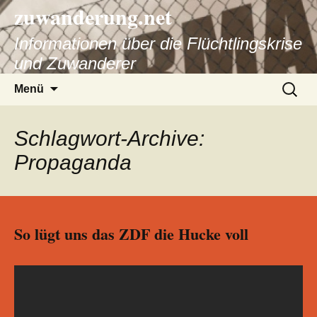
zuwanderung.net
Informationen über die Flüchtlingskrise
und Zuwanderer
Springe
Suche
Menü
zum
nach:
Inhalt
Schlagwort-Archive:
Propaganda
So lügt uns das ZDF die Hucke voll