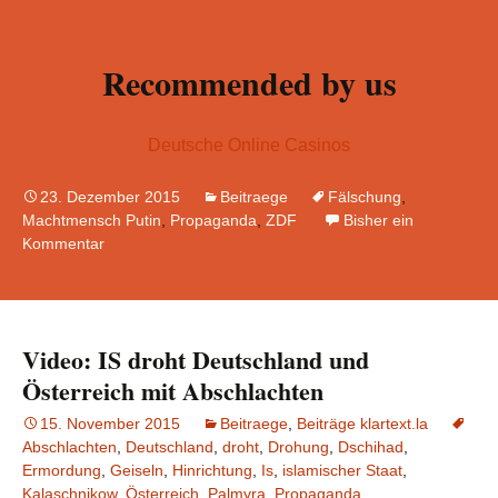
Recommended by us
Deutsche Online Casinos
23. Dezember 2015
Beitraege
Fälschung
,
Machtmensch Putin
,
Propaganda
,
ZDF
Bisher ein
Kommentar
Video: IS droht Deutschland und
Österreich mit Abschlachten
15. November 2015
Beitraege
,
Beiträge klartext.la
Abschlachten
,
Deutschland
,
droht
,
Drohung
,
Dschihad
,
Ermordung
,
Geiseln
,
Hinrichtung
,
Is
,
islamischer Staat
,
Kalaschnikow
,
Österreich
,
Palmyra
,
Propaganda
,