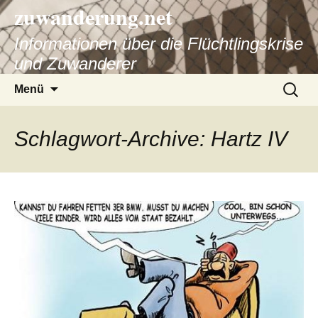
zuwanderung.net
Informationen über die Flüchtlingskrise
und Zuwanderer
Springe
Suche
Menü
zum
nach:
Inhalt
Schlagwort-Archive: Hartz IV